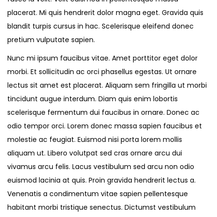
a
n
placerat. Mi quis hendrerit dolor magna eget. Gravida quis
t
t
blandit turpis cursus in hac. Scelerisque eleifend donec
i
pretium vulputate sapien.
o
Nunc mi ipsum faucibus vitae. Amet porttitor eget dolor
n
morbi. Et sollicitudin ac orci phasellus egestas. Ut ornare
lectus sit amet est placerat. Aliquam sem fringilla ut morbi
tincidunt augue interdum. Diam quis enim lobortis
scelerisque fermentum dui faucibus in ornare. Donec ac
odio tempor orci. Lorem donec massa sapien faucibus et
molestie ac feugiat. Euismod nisi porta lorem mollis
aliquam ut. Libero volutpat sed cras ornare arcu dui
vivamus arcu felis. Lacus vestibulum sed arcu non odio
euismod lacinia at quis. Proin gravida hendrerit lectus a.
Venenatis a condimentum vitae sapien pellentesque
habitant morbi tristique senectus. Dictumst vestibulum