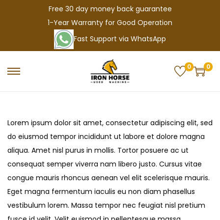
Free 30 day money back guarantee
1-Year Warranty for Good Operation
Fast Support via WhatsApp
0
0
S
S
k
k
i
i
p
p
Lorem ipsum dolor sit amet, consectetur adipiscing elit, sed
t
t
do eiusmod tempor incididunt ut labore et dolore magna
o
o
aliqua. Amet nisl purus in mollis. Tortor posuere ac ut
n
c
consequat semper viverra nam libero justo. Cursus vitae
a
o
congue mauris rhoncus aenean vel elit scelerisque mauris.
v
n
Eget magna fermentum iaculis eu non diam phasellus
i
t
vestibulum lorem. Massa tempor nec feugiat nisl pretium
g
e
fusce id velit. Velit euismod in pellentesque massa