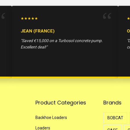
★★★★★
JEAN (FRANCE)
O
"Saved €15,000 on a Turbosol concrete pump.
"
Excellent deal!"
c
Product Categories
Brands
Backhoe Loaders
BOBCAT
Loaders