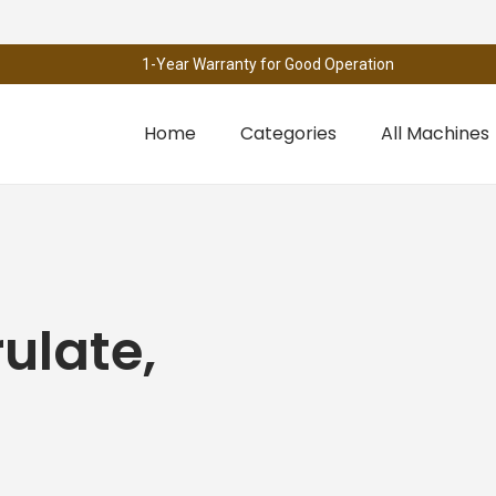
1-Year Warranty for Good Operation
Home
Categories
All Machines
rulate,