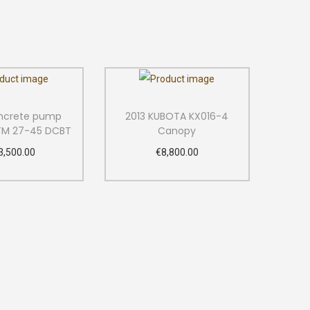
ncrete pump
2013 KUBOTA KX016-4
 TM 27-45 DCBT
Canopy
3,500.00
€
8,800.00
dd to cart
Add to cart
d to Wishlist
Add to Wishlist