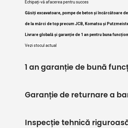
Echipați-vă afacerea pentru succes
t
t
Găsiți excavatoare, pompe de beton și încărcătoare de 
i
o
de la mărci de top precum JCB, Komatsu și Putzmeiste
n
Livrare globală și garanție de 1 an pentru buna funcțio
Vezi stocul actual
1 an garanție de bună func
Garanție de returnare a bani
Inspecție tehnică riguroas