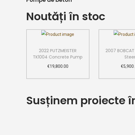
Noutăți în stoc
2022 PUTZMEISTER
2007 BOBCAT 
TK1004 Concrete Pump
Stee
€
19,800.00
€
5,900
Add to cart
Add to
Add to Wishlist
Add to W
Susținem proiecte î