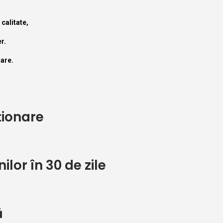
calitate,
r.
nare.
ționare
lor în 30 de zile
ă