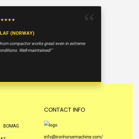
★★★★★
LAF (NORWAY)
Drum compactor works great even in extreme
onditions. Well-maintained!"
CONTACT INFO
BOMAG
info@ironhorsemachine.com/