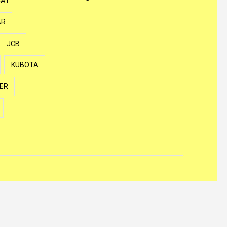
CAT
AR
JCB
KUBOTA
ER