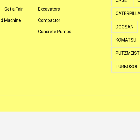
CASE
– Get a Fair
Excavators
CATERPILL
sed Machine
Compactor
DOOSAN
Concrete Pumps
KOMATSU
PUTZMEIST
TURBOSOL