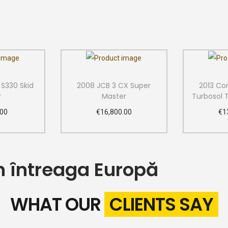
S330 Skid
2008 JCB 3 CX Super
2013 Co
r
Master
Turbosol
.00
€
16,800.00
€
1
 cart
Add to cart
A
ishlist
Add to Wishlist
Ad
n întreaga Europă
WHAT OUR
CLIENTS SAY