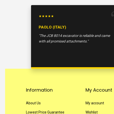
★★★★★
PAOLO (ITALY)
"The JCB 8014 excavator is reliable and came
with all promised attachments."
Information
My Account
About Us
My account
Lowest Price Guarantee
Wishlist